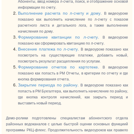
Абоненты, ввод номера л-счета, поиск, и отображение основой
информации по счету.
Выполнение расчета по л-счету и дому.
В видеоуроке
показано как выполнить начисление по л-счету с показом
расчетного листа и детального лога, а также выполнение
начисления по дому.
Формирование квитанции по л-счету.
В видеоуроке
показано как сформировать квитанцию по л-счету.
Внесение платежа по л-счету.
В видеоуроке показано как
посмотреть на существующие платежи, добавить новый,
посмотреть результат расщепления по услугам.
Формирование отчетов по картотеке.
В видеоуроке
показано как попасть в РМ Отчеты, в критерии по отчету и где
кнопка формирования отчета.
Закрытие периода по району.
В видеоуроке показано как
попасть в РМ Бухгалтера, как выполнить начисление по району,
где кнопка контроля начислений, как закрыть период и
выставить новый период.
Демо-ролики подготовлены специалистам абонентского отдела
районных водоканалов с целью быстрой оценки основных функциий
программы РКЦ-
флекс
. Продолжительность видеоуроков как правило