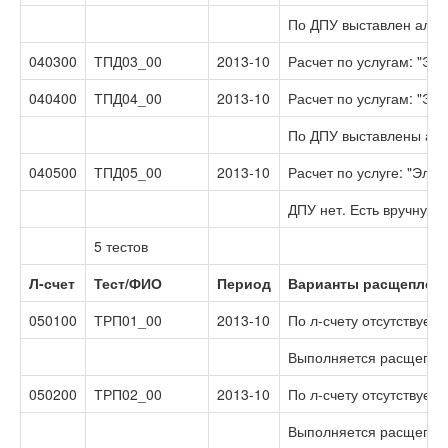
По ДПУ выставлен алго
040300
ТПД03_00
2013-10
Расчет по услугам: "Эл
040400
ТПД04_00
2013-10
Расчет по услугам: "Эл
По ДПУ выставлены алг
040500
ТПД05_00
2013-10
Расчет по услуге: "Эле
ДПУ нет. Есть вручную
5 тестов
Л-счет
Тест/ФИО
Период
Варианты расщеплени
050100
ТРП01_00
2013-10
По л-счету отсутствует
Выполняется расщеплен
050200
ТРП02_00
2013-10
По л-счету отсутствует
Выполняется расщеплен