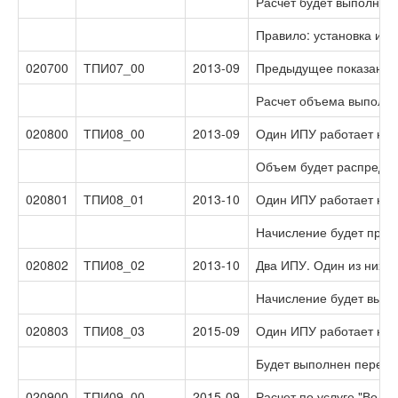
Расчет будет выполнен 
Правило: установка и 
020700
ТПИ07_00
2013-09
Предыдущее показание 
Расчет объема выполня
020800
ТПИ08_00
2013-09
Один ИПУ работает на 
Объем будет распредел
020801
ТПИ08_01
2013-10
Один ИПУ работает на д
Начисление будет прои
020802
ТПИ08_02
2013-10
Два ИПУ. Один из них р
Начисление будет выпол
020803
ТПИ08_03
2015-09
Один ИПУ работает на д
Будет выполнен перерас
020900
ТПИ09_00
2015-09
Расчет по услуге "Водо