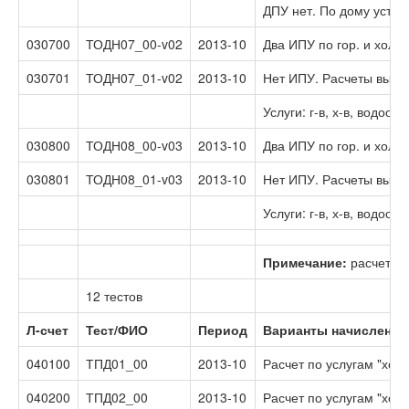
ДПУ нет. По дому уста
030700
ТОДН07_00-v02
2013-10
Два ИПУ по гор. и хол.
030701
ТОДН07_01-v02
2013-10
Нет ИПУ. Расчеты выпо
Услуги: г-в, х-в, водо
030800
ТОДН08_00-v03
2013-10
Два ИПУ по гор. и хол.
030801
ТОДН08_01-v03
2013-10
Нет ИПУ. Расчеты выпо
Услуги: г-в, х-в, водо
Примечание:
расчеты д
12 тестов
Л-счет
Тест/ФИО
Период
Варианты начислений
040100
ТПД01_00
2013-10
Расчет по услугам "хол
040200
ТПД02_00
2013-10
Расчет по услугам "хол