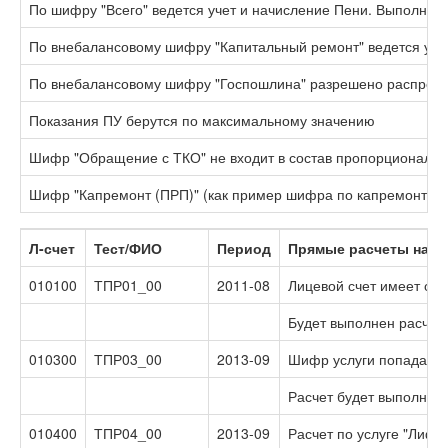
По шифру "Всего" ведется учет и начисление Пени. Выполняе
По внебалансовому шифру "Капитальный ремонт" ведется уче
По внебалансовому шифру "Госпошлина" разрешено распреде
Показания ПУ берутся по максимальному значению
Шифр "Обращение с ТКО" не входит в состав пропорциональн
Шифр "Капремонт (ПРП)" (как пример шифра по капремонту, н
Л-счет
Тест/ФИО
Период
Прямые расчеты начи
010100
ТПР01_00
2011-08
Лицевой счет имеет отм
Будет выполнен расчет 
010300
ТПР03_00
2013-09
Шифр услуги попадает 
Расчет будет выполнен
010400
ТПР04_00
2013-09
Расчет по услуге "Лифт"