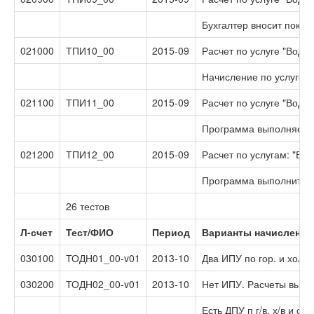
Бухгалтер вносит показ
021000
ТПИ10_00
2015-09
Расчет по услуге "Вод
Начисление по услуге 
021100
ТПИ11_00
2015-09
Расчет по услуге "Водо
Программа выполняет на
021200
ТПИ12_00
2015-09
Расчет по услугам: "Во
Программа выполнит на
26 тестов
Л-счет
Тест/ФИО
Период
Варианты начислений 
030100
ТОДН01_00-v01
2013-10
Два ИПУ по гор. и хол.
030200
ТОДН02_00-v01
2013-10
Нет ИПУ. Расчеты выпо
Есть ДПУ п г/в, х/в и 