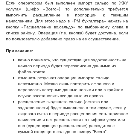
Если оператором был выполнен импорт сальдо по ЖКУ
услугам (шифр «Всего»), то дополнительно требуется
выполнить расщепление в пропорции к текущим
начислениям. Для этого надо в «РМ бухгалтера» нажать на
кнопку «Расщепление вх.сальдо» по выбранному слева в
списке району. Операция (т.е. кнопка) будет доступна, если
по пользователю добавлено право на ее осуществление.
Примечание:
важно понимать, что существующая задолженность на
начало периода будет перезаписана данными из
файла-отчета.
отменить результат операции импорта сальдо
невозможно. Можно лишь повторить ее заново и
переписать неверные данные новыми или в крайнем
случае восстановить все данные из архива.
расщепление входящего сальдо (остатка или
задолженности) будет выполнено в том случае, если у
лицевого счета в периоде расщепления есть тарифное
начисление и нет расщепления по шифрам услуг или
оно (существующее расщепление) расходится с
суммой входящего сальдо по шифру "Всего".