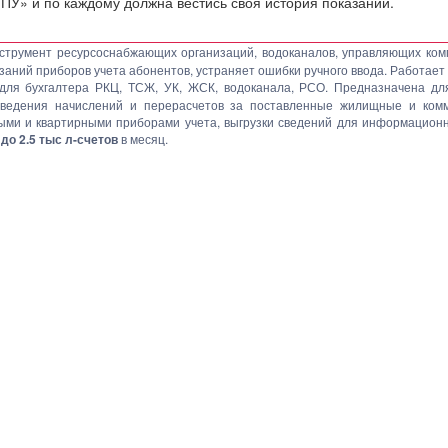
ПУ» и по каждому должна вестись своя история показаний.
струмент ресурсоснабжающих организаций, водоканалов, управляющих ком
аний приборов учета абонентов, устраняет ошибки ручного ввода. Работает 
для бухгалтера РКЦ, ТСЖ, УК, ЖСК, водоканала, РСО. Предназначена для
оведения начислений и перерасчетов за поставленные жилищные и комму
выми и квартирными приборами учета, выгрузки сведений для информацион
до 2.5 тыс л-счетов
в месяц.