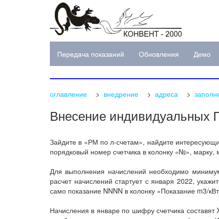
Передача показаний
Обновления
Демо
оглавление
>
внедрение
>
адреса
>
заполн
Внесение индивидуальных ПУ
Зайдите в «РМ по л-счетам», найдите интересующий
порядковый номер счетчика в колонку «№», марку, 
Для выполнения начислений необходимо минимум 
расчет начислений стартует с января 2022, укажи
само показание NNNN в колонку «Показание m3/кВт»
Начисления в январе по шифру счетчика составят 